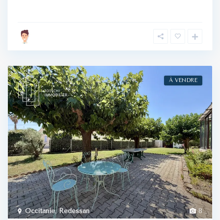
À VENDRE
Occitanie
,
Redessan
8