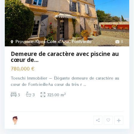
Provence-Alpes-Côte d'Azur
,
Fontvieille
8
Demeure de caractère avec piscine au
cœur de...
780,000 €
Toeschi Immobilier – Élégante demeure de caractère au
cœur de FontvieilleAu cœur du très r
...
2
5
3
325.00 m