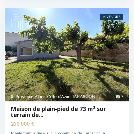
À VENDRE
Provence-Alpes-Côte d'Azur
,
TARASCON
7
Maison de plain-pied de 73 m² sur
terrain de...
250,000 €
Idéalement située sur la commune de Tarascon, à