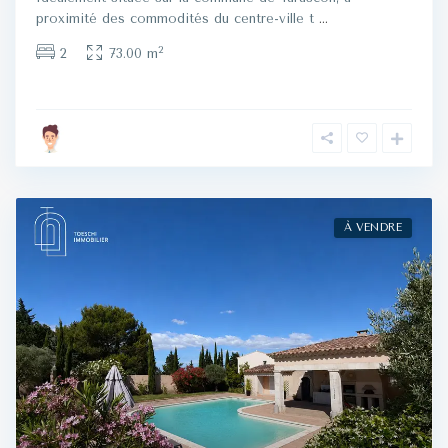
proximité des commodités du centre-ville t
...
2
2
73.00 m
À VENDRE