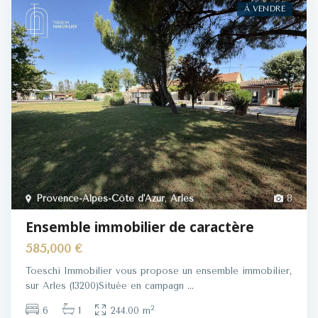
À VENDRE
Provence-Alpes-Côte d'Azur
,
Arles
8
Ensemble immobilier de caractère
585,000 €
Toeschi Immobilier vous propose un ensemble immobilier,
sur Arles (13200)Située en campagn
...
2
6
1
244.00 m