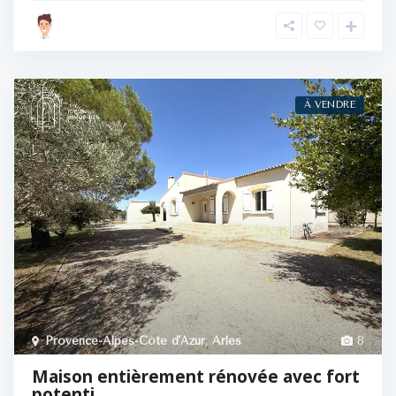
À VENDRE
Provence-Alpes-Côte d'Azur
,
Arles
8
Maison entièrement rénovée avec fort
potenti...