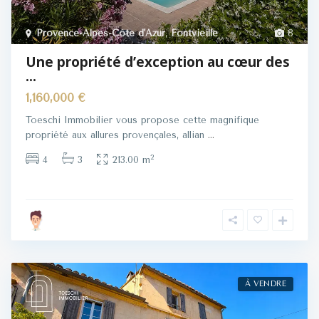
Provence-Alpes-Côte d'Azur
,
Fontvieille
8
Une propriété d’exception au cœur des
...
1,160,000 €
Toeschi Immobilier vous propose cette magnifique
propriété aux allures provençales, allian
...
2
4
3
213.00 m
À VENDRE