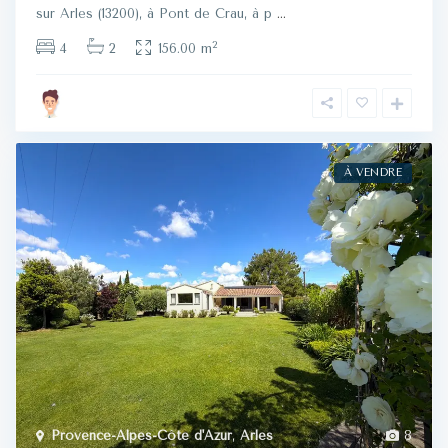
sur Arles (13200), à Pont de Crau, à p
...
2
4
2
156.00 m
À VENDRE
Provence-Alpes-Côte d'Azur
,
Arles
8