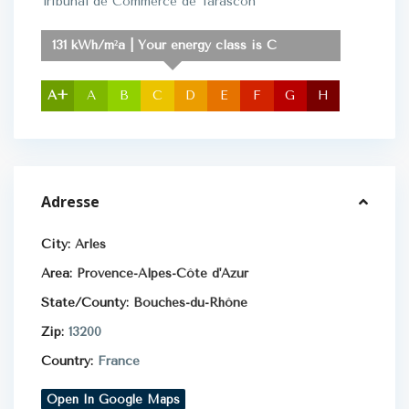
Tribunal de Commerce de Tarascon
131 kWh/m²a | Your energy class is C
A+
A
B
C
D
E
F
G
H
Adresse
City:
Arles
Area:
Provence-Alpes-Côte d'Azur
State/County:
Bouches-du-Rhône
Zip:
13200
Country:
France
Open In Google Maps