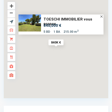
TOESCHI IMMOBILIER vous
propos...
840,000 €
2
5 BD
1 BA
215.00 m
840K €