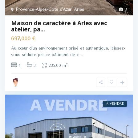
Provence-Alpes-Côte d'Azur
,
Arles
8
Maison de caractère à Arles avec
atelier, pa...
697,000 €
Au cœur d’un environnement prisé et authentique, laissez-
vous séduire par ce bâtiment de c
...
2
4
3
235.00 m
À VENDRE