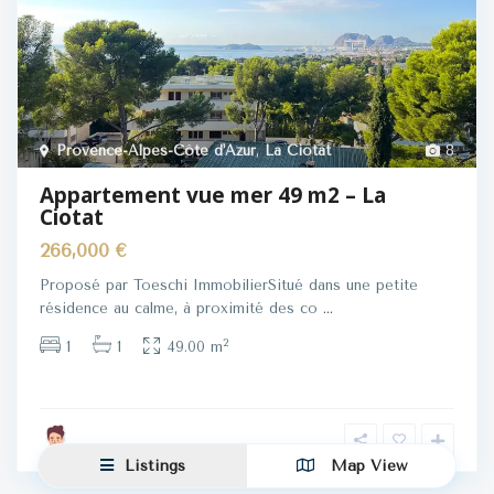
Provence-Alpes-Côte d'Azur
,
La Ciotat
8
Appartement vue mer 49 m2 – La
Ciotat
266,000 €
Proposé par Toeschi ImmobilierSitué dans une petite
résidence au calme, à proximité des co
...
2
1
1
49.00 m
Listings
Map View