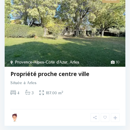
Provence-Alpes-Côte d'Azur
,
Arles
10
Propriété proche centre ville
Située à Arles
2
4
3
187.00 m