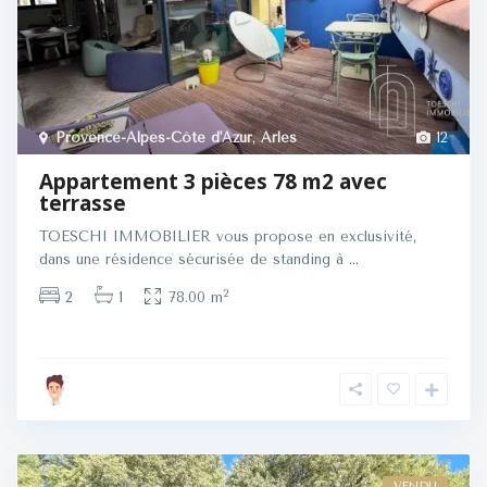
Provence-Alpes-Côte d'Azur
,
Arles
12
Appartement 3 pièces 78 m2 avec
terrasse
TOESCHI IMMOBILIER vous propose en exclusivité,
dans une résidence sécurisée de standing à
...
2
2
1
78.00 m
VENDU