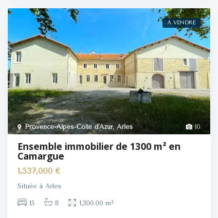
À VENDRE
Provence-Alpes-Côte d'Azur
,
Arles
10
Ensemble immobilier de 1300 m² en
Camargue
1,537,000 €
Située à Arles
2
15
8
1,300.00 m