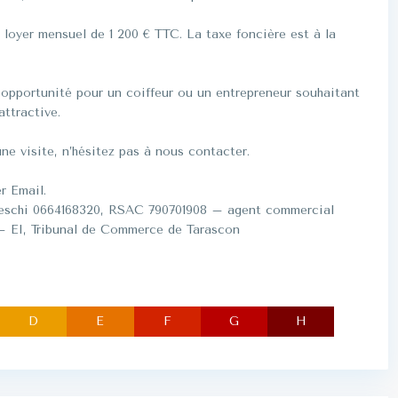
 loyer mensuel de 1 200 € TTC. La taxe foncière est à la
opportunité pour un coiffeur ou un entrepreneur souhaitant
attractive.
ne visite, n’hésitez pas à nous contacter.
r Email.
Toeschi 0664168320, RSAC 790701908 – agent commercial
I, Tribunal de Commerce de Tarascon
D
E
F
G
H