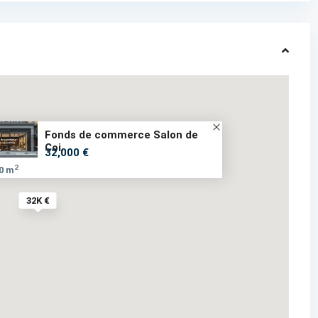
Fonds de commerce Salon de
Coi...
32,000 €
2
0 m
32K €