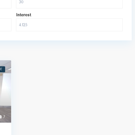
Interest
E
7