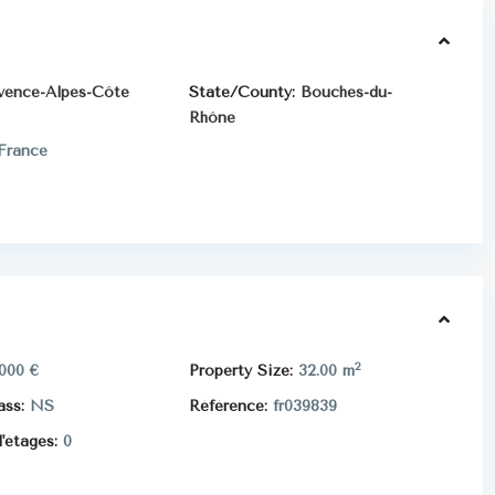
vence-Alpes-Côte
State/County:
Bouches-du-
Rhône
France
2
000 €
Property Size:
32.00 m
ass:
NS
Référence:
fr039839
'étages:
0