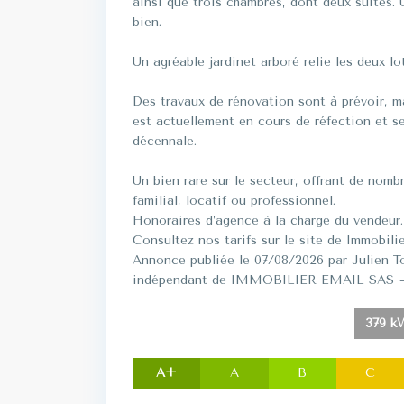
ainsi que trois chambres, dont deux suites. 
bien.
Un agréable jardinet arboré relie les deux lo
Des travaux de rénovation sont à prévoir, ma
est actuellement en cours de réfection et s
décennale.
Un bien rare sur le secteur, offrant de nomb
familial, locatif ou professionnel.
Honoraires d’agence à la charge du vendeur.
Consultez nos tarifs sur le site de Immobilie
Annonce publiée le 07/08/2026 par Julien 
indépendant de IMMOBILIER EMAIL SAS – E
379 kW
A+
A
B
C