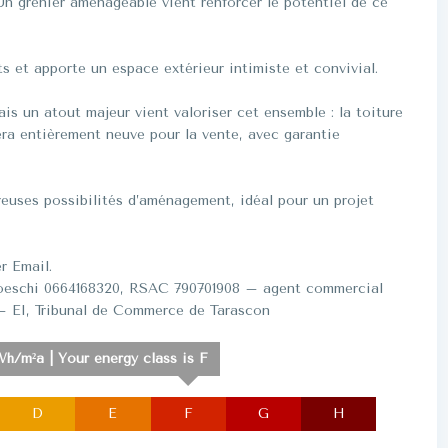
Un grenier aménageable vient renforcer le potentiel de ce
ts et apporte un espace extérieur intimiste et convivial.
is un atout majeur vient valoriser cet ensemble : la toiture
era entièrement neuve pour la vente, avec garantie
reuses possibilités d’aménagement, idéal pour un projet
r Email.
Toeschi 0664168320, RSAC 790701908 – agent commercial
I, Tribunal de Commerce de Tarascon
h/m²a | Your energy class is F
D
E
F
G
H