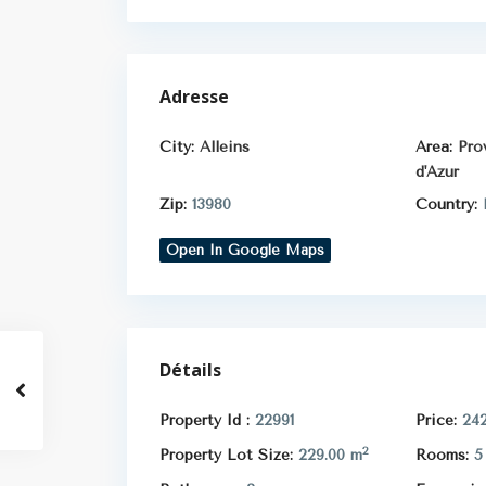
Adresse
City:
Alleins
Area:
Pro
d'Azur
Zip:
13980
Country:
Open In Google Maps
Détails
Property Id :
22991
Price:
242
2
Property Lot Size:
229.00 m
Rooms:
5