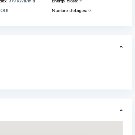
dex:
379 kWh/m²a
Energy class:
F
OUI
Nombre d'étages:
0