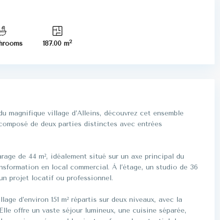
2
hrooms
187.00 m
u magnifique village d’Alleins, découvrez cet ensemble
 composé de deux parties distinctes avec entrées
rage de 44 m², idéalement situé sur un axe principal du
ransformation en local commercial. À l’étage, un studio de 36
un projet locatif ou professionnel.
age d’environ 151 m² répartis sur deux niveaux, avec la
Elle offre un vaste séjour lumineux, une cuisine séparée,