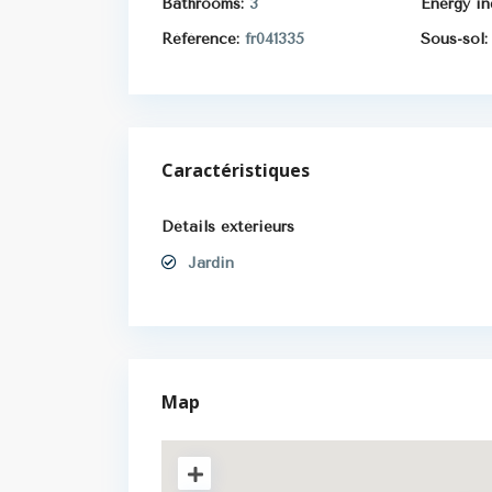
Bathrooms:
3
Energy in
Référence:
fr041335
Sous-sol:
Caractéristiques
Détails extérieurs
Jardin
Map