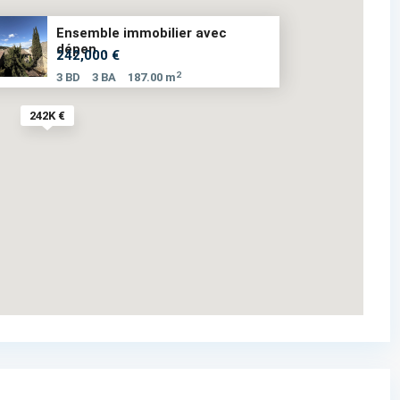
Ensemble immobilier avec
dépen...
242,000 €
2
3 BD
3 BA
187.00 m
242K €