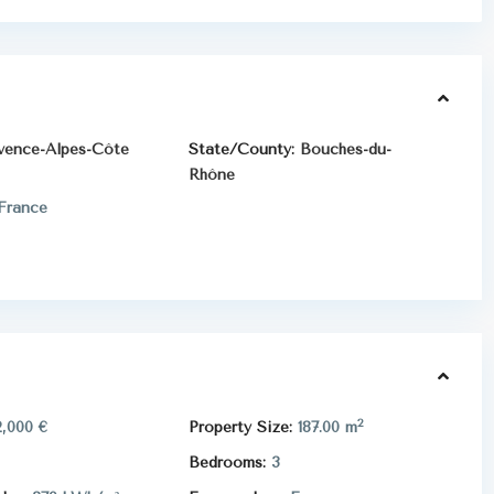
vence-Alpes-Côte
State/County:
Bouches-du-
Rhône
France
2
,000 €
Property Size:
187.00 m
Bedrooms:
3